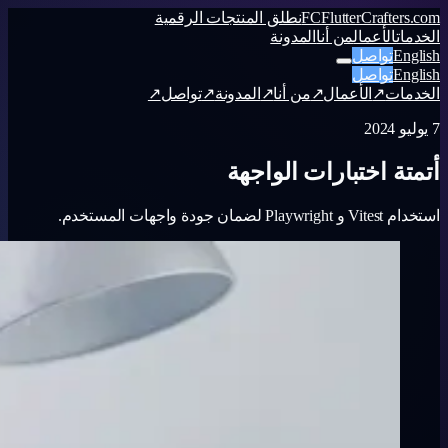
FlutterCrafters.com
FC
نطلق المنتجات الرقمية
الخدمات
الأعمال
من أنا
المدونة
English
تواصل
English
تواصل
الخدمات
↗
الأعمال
↗
من أنا
↗
المدونة
↗
تواصل
↗
7 يوليو 2024
أتمتة اختبارات الواجهة
استخدام Vitest و Playwright لضمان جودة واجهات المستخدم.